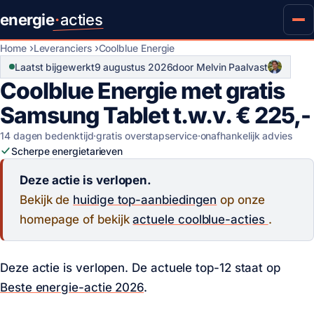
energie
·
acties
Home
Leveranciers
Coolblue Energie
Laatst bijgewerkt
9 augustus 2026
door Melvin Paalvast
Coolblue Energie met gratis
Samsung Tablet t.w.v. € 225,-
14 dagen bedenktijd
·
gratis overstapservice
·
onafhankelijk advies
Scherpe energietarieven
Deze actie is verlopen.
Bekijk de
huidige top-aanbiedingen
op onze
homepage of bekijk
actuele coolblue-acties
.
Deze actie is verlopen. De actuele top-12 staat op
Beste energie-actie 2026
.