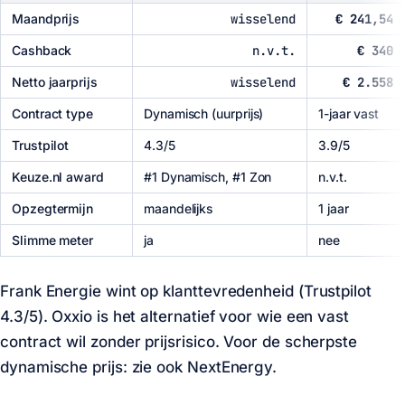
Maandprijs
wisselend
€ 241,54
Cashback
n.v.t.
€ 340
Netto jaarprijs
wisselend
€ 2.558
Contract type
Dynamisch (uurprijs)
1-jaar vast
Trustpilot
4.3/5
3.9/5
Keuze.nl award
#1 Dynamisch, #1 Zon
n.v.t.
Opzegtermijn
maandelijks
1 jaar
Slimme meter
ja
nee
Frank Energie wint op klanttevredenheid (Trustpilot
4.3/5). Oxxio is het alternatief voor wie een vast
contract wil zonder prijsrisico. Voor de scherpste
dynamische prijs: zie ook NextEnergy.