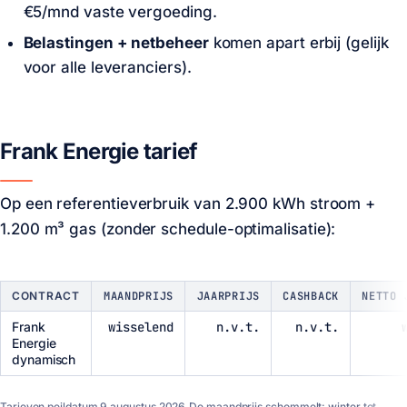
€5/mnd vaste vergoeding.
Belastingen + netbeheer
komen apart erbij (gelijk
voor alle leveranciers).
Frank Energie tarief
Op een referentieverbruik van 2.900 kWh stroom +
1.200 m³ gas (zonder schedule-optimalisatie):
CONTRACT
MAANDPRIJS
JAARPRIJS
CASHBACK
NETTO 
Frank
wisselend
n.v.t.
n.v.t.
Energie
dynamisch
Tarieven peildatum
9 augustus 2026
.De maandprijs schommelt: winter tot