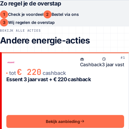
Zo regel je de overstap
1
2
Check je voordeel
Bestel via ons
3
Wij regelen de overstap
BEKIJK ALLE ACTIES
Andere energie-acties
#1
Cashback
3 jaar vast
€ 220
tot
cashback
Essent 3 jaar vast + € 220 cashback
Bekijk aanbieding