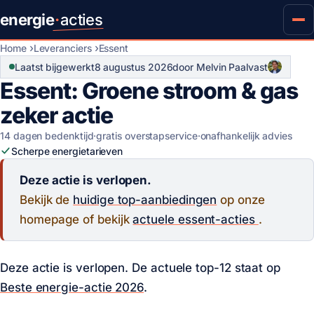
energie
·
acties
Home
Leveranciers
Essent
Laatst bijgewerkt
8 augustus 2026
door Melvin Paalvast
Essent: Groene stroom & gas
zeker actie
14 dagen bedenktijd
·
gratis overstapservice
·
onafhankelijk advies
Scherpe energietarieven
Deze actie is verlopen.
Bekijk de
huidige top-aanbiedingen
op onze
homepage of bekijk
actuele essent-acties
.
Deze actie is verlopen. De actuele top-12 staat op
Beste energie-actie 2026
.