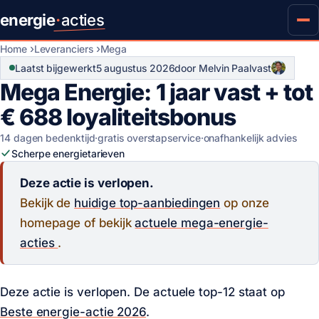
energie
·
acties
Home
Leveranciers
Mega
Laatst bijgewerkt
5 augustus 2026
door Melvin Paalvast
Mega Energie: 1 jaar vast + tot
€ 688 loyaliteitsbonus
14 dagen bedenktijd
·
gratis overstapservice
·
onafhankelijk advies
Scherpe energietarieven
Deze actie is verlopen.
Bekijk de
huidige top-aanbiedingen
op onze
homepage of bekijk
actuele mega-energie-
acties
.
Deze actie is verlopen. De actuele top-12 staat op
Beste energie-actie 2026
.