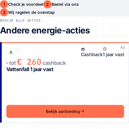
1
2
Check je voordeel
Bestel via ons
3
Wij regelen de overstap
BEKIJK ALLE ACTIES
Andere energie-acties
#1
Cashback
1 jaar vast
€ 260
tot
cashback
Vattenfall 1 jaar vast
Bekijk aanbieding