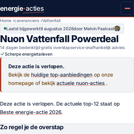
energie
·
acties
Home
Leveranciers
Vattenfall
Laatst bijgewerkt
9 augustus 2026
door Melvin Paalvast
Nuon Vattenfall Powerdeal
14 dagen bedenktijd
·
gratis overstapservice
·
onafhankelijk advies
Scherpe energietarieven
Deze actie is verlopen.
Bekijk de
huidige top-aanbiedingen
op onze
homepage of bekijk
actuele nuon-acties
.
Deze actie is verlopen. De actuele top-12 staat op
Beste energie-actie 2026
.
Zo regel je de overstap