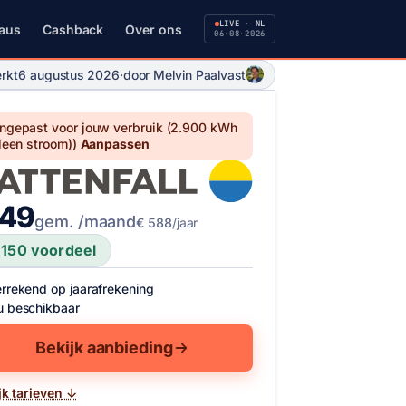
LIVE · NL
aus
Cashback
Over ons
06·08·2026
rkt
6 augustus 2026
·
door Melvin Paalvast
rijs van deze actie
ngepast voor jouw verbruik (
2.900 kWh
lleen stroom)
)
Aanpassen
 49
gem. /maand
€ 588
/jaar
 150
voordeel
rrekend op jaarafrekening
 beschikbaar
Bekijk aanbieding
jk tarieven