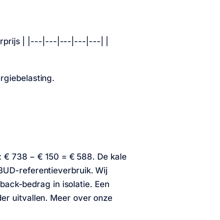
rijs | |---|---|---|---|---| |
rgiebelasting.
k:
€ 738
−
€ 150
=
€ 588
. De kale
BUD-referentieverbruik. Wij
shback-bedrag in isolatie. Een
er uitvallen. Meer over onze