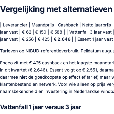
Vergelijking met alternatieven
| Leverancier | Maandprijs | Cashback | Netto jaarprijs | |
jaar vast |
€ 62
|
€ 150
|
€ 588
| |
Vattenfall 3 jaar vast
jaar vast
|
€ 256
|
€ 425
|
€ 2.646
| |
Essent 1 jaar vast
Tarieven op NIBUD-referentieverbruik. Peildatum augu
Eneco zit met
€ 425
cashback en het laagste maandtarie
in dit kwartet (
€ 2.646
). Essent volgt op
€ 2.551
, daarna
daarmee niet de goedkoopste op effectief tarief, maar 
klantenbestand en netwerk. Voor wie alleen op prijs verg
naamsbekendheid en investering in Nederlandse windpa
Vattenfall 1 jaar versus 3 jaar