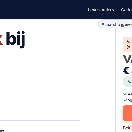
Leveranciers
Cade
Laatst bijgewe
k
bij
P
Aa
(a
€
€
Ve
Nu
Beki
en