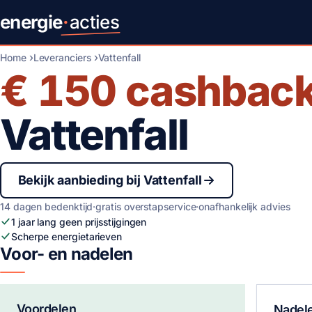
energie
·
acties
Home
Leveranciers
Vattenfall
€ 150
cashbac
Vattenfall
Bekijk aanbieding bij Vattenfall
14 dagen bedenktijd
·
gratis overstapservice
·
onafhankelijk advies
1 jaar lang geen prijsstijgingen
Scherpe energietarieven
Voor- en nadelen
Voordelen
Nadel