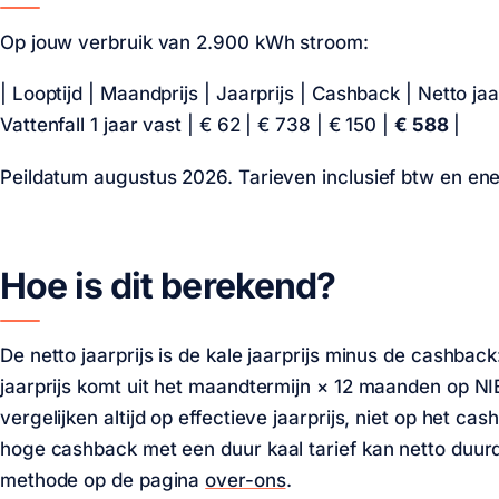
Op
jouw verbruik van 2.900 kWh stroom
:
| Looptijd | Maandprijs | Jaarprijs | Cashback | Netto jaarp
Vattenfall 1 jaar vast |
€ 62
|
€ 738
|
€ 150
|
€ 588
|
Peildatum augustus 2026. Tarieven inclusief btw en ene
Hoe is dit berekend?
De netto jaarprijs is de kale jaarprijs minus de cashbac
jaarprijs komt uit het maandtermijn × 12 maanden op NI
vergelijken altijd op effectieve jaarprijs, niet op het ca
hoge cashback met een duur kaal tarief kan netto duurd
methode op de pagina
over-ons
.