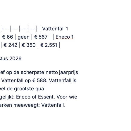
---|---|---|---| | Vattenfall 1
|
€ 66
| geen |
€ 567
| |
Eneco 1
|
€ 242
|
€ 350
|
€ 2.551
|
stus 2026.
f op de scherpste netto jaarprijs
 Vattenfall op
€ 588
. Vattenfall is
wel de grootste qua
elijkt: Eneco of Essent. Voor wie
rken meeweegt: Vattenfall.