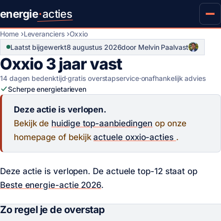
energie
·
acties
Home
Leveranciers
Oxxio
Laatst bijgewerkt
8 augustus 2026
door Melvin Paalvast
Oxxio 3 jaar vast
14 dagen bedenktijd
·
gratis overstapservice
·
onafhankelijk advies
Scherpe energietarieven
Deze actie is verlopen.
Bekijk de
huidige top-aanbiedingen
op onze
homepage of bekijk
actuele oxxio-acties
.
Deze actie is verlopen. De actuele top-12 staat op
Beste energie-actie 2026
.
Zo regel je de overstap