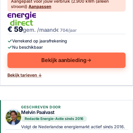
Prijs van deze actie
Aangepast voor jouw verbruik (
2.900 kWh (alleen
stroom)
)
Aanpassen
€ 59
gem. /maand
€ 704
/jaar
Verrekend op jaarafrekening
Nu beschikbaar
Bekijk aanbieding
Bekijk tarieven
GESCHREVEN DOOR
Melvin Paalvast
Redactie Energie-Actie sinds 2016
Volgt de Nederlandse energiemarkt actief sinds 2016.