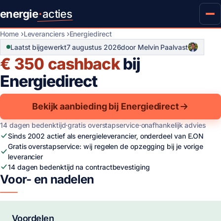
energie
·
acties
Home
Leveranciers
Energiedirect
Laatst bijgewerkt
7 augustus 2026
door Melvin Paalvast
€ 350
cashback
bij
Energiedirect
Bekijk aanbieding bij Energiedirect
14 dagen bedenktijd
·
gratis overstapservice
·
onafhankelijk advies
Sinds 2002 actief als energieleverancier, onderdeel van E.ON
Gratis overstapservice: wij regelen de opzegging bij je vorige
leverancier
14 dagen bedenktijd na contractbevestiging
Voor- en nadelen
Voordelen