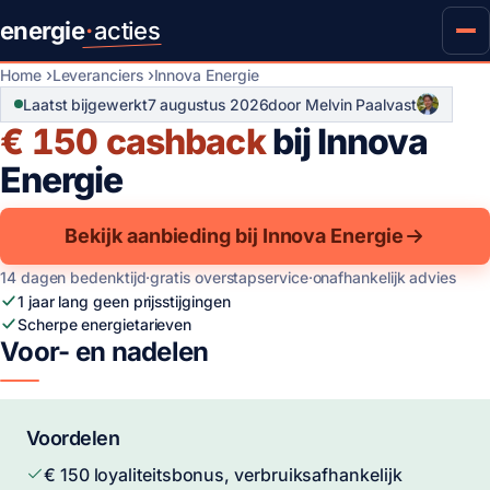
energie
·
acties
Home
Leveranciers
Innova Energie
Laatst bijgewerkt
7 augustus 2026
door Melvin Paalvast
€ 150
cashback
bij Innova
Energie
Bekijk aanbieding bij Innova Energie
14 dagen bedenktijd
·
gratis overstapservice
·
onafhankelijk advies
1 jaar lang geen prijsstijgingen
Scherpe energietarieven
Voor- en nadelen
Voordelen
€ 150
loyaliteitsbonus, verbruiksafhankelijk