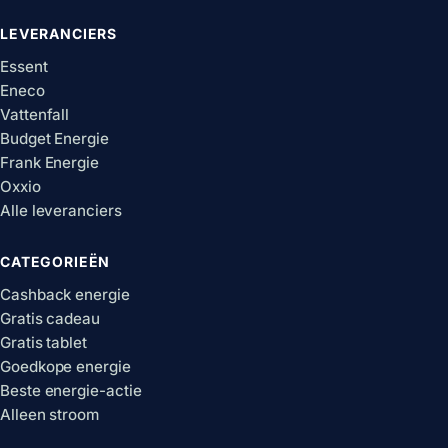
LEVERANCIERS
Essent
Eneco
Vattenfall
Budget Energie
Frank Energie
Oxxio
Alle leveranciers
CATEGORIEËN
Cashback energie
Gratis cadeau
Gratis tablet
Goedkope energie
Beste energie-actie
Alleen stroom