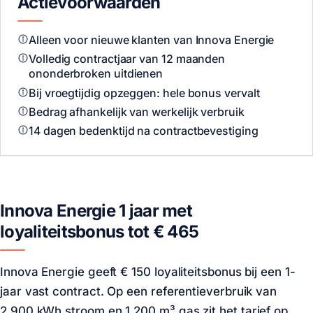
Actievoorwaarden
Alleen voor nieuwe klanten van Innova Energie
Volledig contractjaar van 12 maanden
ononderbroken uitdienen
Bij vroegtijdig opzeggen: hele bonus vervalt
Bedrag afhankelijk van werkelijk verbruik
14 dagen bedenktijd na contractbevestiging
Innova Energie 1 jaar met
loyaliteitsbonus tot € 465
Innova Energie geeft
€ 150
loyaliteitsbonus bij een 1-
jaar vast contract. Op
een referentieverbruik van
2.900
kWh stroom en
1.200
m³ gas
zit het tarief op