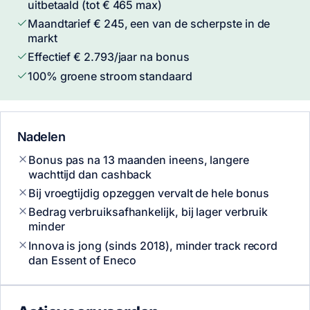
uitbetaald (tot € 465 max)
Maandtarief
€ 245
, een van de scherpste in de
markt
Effectief
€ 2.793
/jaar na bonus
100% groene stroom standaard
Nadelen
Bonus pas na 13 maanden ineens, langere
wachttijd dan cashback
Bij vroegtijdig opzeggen vervalt de hele bonus
Bedrag verbruiksafhankelijk, bij lager verbruik
minder
Innova is jong (sinds 2018), minder track record
dan Essent of Eneco