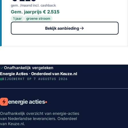
gem. /maand incl. cashback
Gem. jaarprijs
€ 2.515
1 jaar
groene stroom
Bekijk aanbieding
Onafhankelijk vergeleken
Energie Acties · Onderdeel van Keuze.nl
BIJGEWERKT OP 7 AUGUSTUS 2026
energie acties
•
Onafhankelijk overzicht van energie-acties
van Nederlandse leveranciers. Onderdeel
van Keuze.nl.