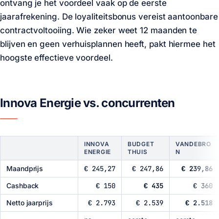
ontvang je het voordeel vaak op de eerste
jaarafrekening. De loyaliteitsbonus vereist aantoonbare
contractvoltooiing. Wie zeker weet 12 maanden te
blijven en geen verhuisplannen heeft, pakt hiermee het
hoogste effectieve voordeel.
Innova Energie vs. concurrenten
INNOVA
BUDGET
VANDEBRO
ENERGIE
THUIS
N
Maandprijs
€ 245,27
€ 247,86
€ 239,86
Cashback
€ 150
€ 435
€ 360
Netto jaarprijs
€ 2.793
€ 2.539
€ 2.518