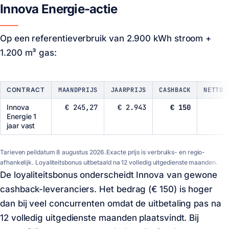
Innova Energie-actie
Op een referentieverbruik van 2.900 kWh stroom +
1.200 m³ gas:
CONTRACT
MAANDPRIJS
JAARPRIJS
CASHBACK
NETTO 
Innova
€ 245,27
€ 2.943
€ 150
Energie 1
jaar vast
Tarieven peildatum
8 augustus 2026
.Exacte prijs is verbruiks- en regio-
afhankelijk. Loyaliteitsbonus uitbetaald na 12 volledig uitgedienste maanden.
De loyaliteitsbonus onderscheidt Innova van gewone
cashback-leveranciers. Het bedrag (
€ 150
) is hoger
dan bij veel concurrenten omdat de uitbetaling pas na
12 volledig uitgedienste maanden plaatsvindt. Bij