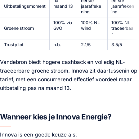
na
eerste
eerste
Uitbetalingsmoment
maand 13
jaarafreke
jaarafreken
ning
ing
100% via
100% NL
100% NL
Groene stroom
GvO
wind
traceerbaa
r
Trustpilot
n.b.
2.1/5
3.5/5
Vandebron biedt hogere cashback en volledig NL-
traceerbare groene stroom. Innova zit daartussenin op
tarief, met een concurrerend effectief voordeel maar
uitbetaling pas na maand 13.
Wanneer kies je Innova Energie?
Innova is een goede keuze als: