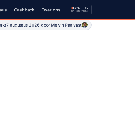
LIVE · NL
aus
Cashback
Over ons
07·08·2026
erkt
7 augustus 2026
·
door Melvin Paalvast