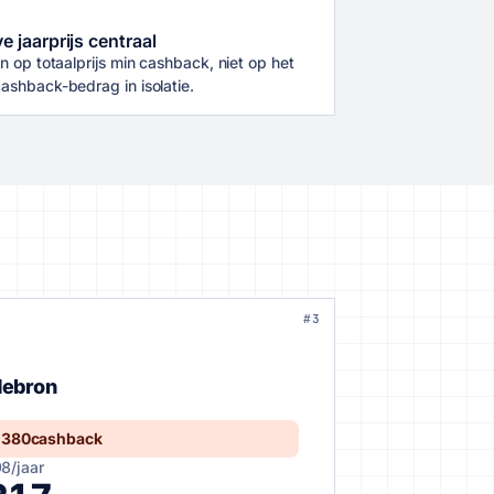
ve jaarprijs centraal
en op totaalprijs min cashback, niet op het
ashback-bedrag in isolatie.
#3
ebron
 380
cashback
98
/jaar