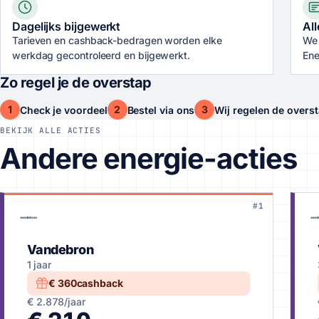
Dagelijks bijgewerkt
All
Tarieven en cashback-bedragen worden elke
We 
werkdag gecontroleerd en bijgewerkt.
Ene
Zo regel je de overstap
1
2
3
Check je voordeel
Bestel via ons
Wij regelen de overs
BEKIJK ALLE ACTIES
Andere energie-acties
#1
Vandebron
1 jaar
€ 360
cashback
€ 2.878
/jaar