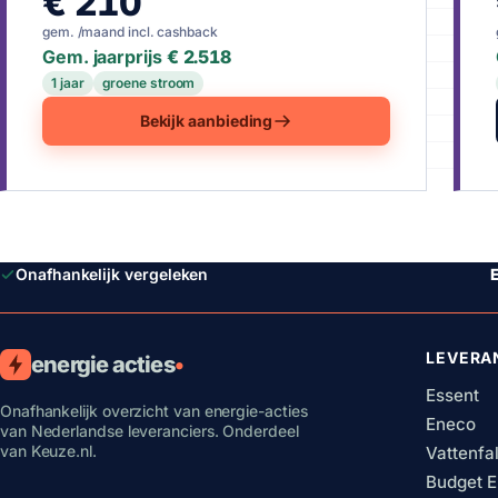
€ 210
gem. /maand incl. cashback
Gem. jaarprijs
€ 2.518
1 jaar
groene stroom
Bekijk aanbieding
Onafhankelijk vergeleken
E
LEVERA
energie acties
•
Essent
Onafhankelijk overzicht van energie-acties
Eneco
van Nederlandse leveranciers. Onderdeel
van Keuze.nl.
Vattenfal
Budget E