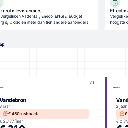
e grote leveranciers
Effectie
vergelijken Vattenfall, Eneco, ENGIE, Budget
Vergelijk
rgie, Oxxio en meer dan tien andere aanbieders.
hoogste c
tap
#2
Vandebron
Vand
3 jaar
2 jaar
€ 450
cashback
€
€ 2.777
/jaar
€ 2.7