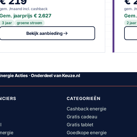
€ 219
€ 
gem. /maand incl. cashback
gem. /
Gem. jaarprijs
€ 2.627
Gem. 
3 jaar
groene stroom
2 jaar
Bekijk aanbieding
nergie Acties · Onderdeel van Keuze.nl
NCIERS
CATEGORIEËN
Cashback energie
Gratis cadeau
l
Gratis tablet
nergie
Goedkope energie