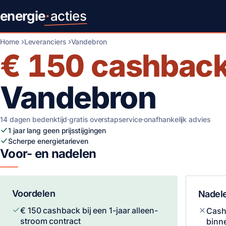
energie
·
acties
Home
Leveranciers
Vandebron
€ 150
cashbac
Vandebron
14 dagen bedenktijd
·
gratis overstapservice
·
onafhankelijk advies
1 jaar lang geen prijsstijgingen
Scherpe energietarieven
Voor- en nadelen
Voordelen
Nadel
€ 150 cashback bij een 1-jaar alleen-
Cash
stroom contract
binn