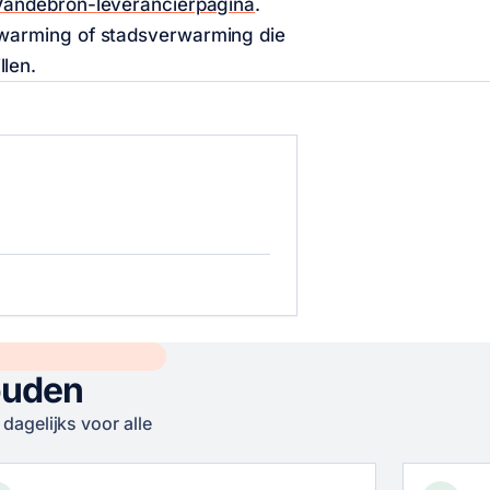
Vandebron-leverancierpagina
.
rwarming of stadsverwarming die
len.
ouden
dagelijks voor alle